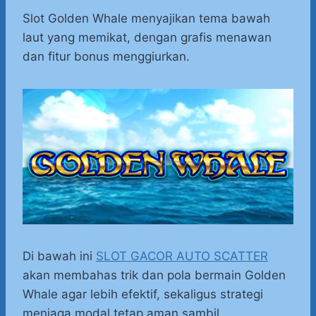
h
a
e
e
k
i
h
a
c
s
l
y
n
a
Slot Golden Whale menyajikan tema bawah
t
e
s
e
p
e
r
laut yang memikat, dengan grafis menawan
s
b
e
g
e
e
dan fitur bonus menggiurkan.
A
o
n
r
p
o
g
a
p
k
e
m
r
Di bawah ini
SLOT GACOR AUTO SCATTER
akan membahas trik dan pola bermain Golden
Whale agar lebih efektif, sekaligus strategi
menjaga modal tetap aman sambil