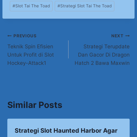
#
Slot Tai The Toad
#
Strategi Slot Tai The Toad
Post
PREVIOUS
NEXT
Teknik Spin Efisien
Strategi Terupdate
navigation
Untuk Profit di Slot
Dan Gacor Di Dragon
Hockey-Attack1
Hatch 2 Bawa Maxwin
Similar Posts
Strategi Slot Haunted Harbor Agar