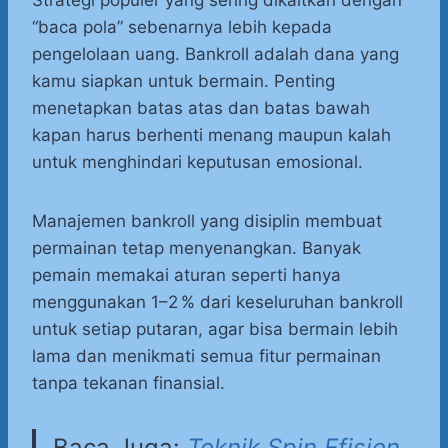
Strategi populer yang sering dikaitkan dengan
“baca pola” sebenarnya lebih kepada
pengelolaan uang. Bankroll adalah dana yang
kamu siapkan untuk bermain. Penting
menetapkan batas atas dan batas bawah
kapan harus berhenti menang maupun kalah
untuk menghindari keputusan emosional.
Manajemen bankroll yang disiplin membuat
permainan tetap menyenangkan. Banyak
pemain memakai aturan seperti hanya
menggunakan 1–2 % dari keseluruhan bankroll
untuk setiap putaran, agar bisa bermain lebih
lama dan menikmati semua fitur permainan
tanpa tekanan finansial.
Baca Juga:
Teknik Spin Efisien