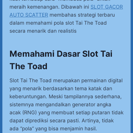
meraih kemenangan. Dibawah ini
SLOT GACOR
AUTO SCATTER
membahas strategi terbaru
dalam memahami pola slot Tai The Toad
secara menarik dan realistis
Memahami Dasar Slot Tai
The Toad
Slot Tai The Toad merupakan permainan digital
yang menarik berdasarkan tema katak dan
keberuntungan. Meski tampilannya sederhana,
sistemnya mengandalkan generator angka
acak (RNG) yang membuat setiap putaran tidak
dapat diprediksi secara pasti. Artinya, tidak
ada “pola” yang bisa menjamin hasil.