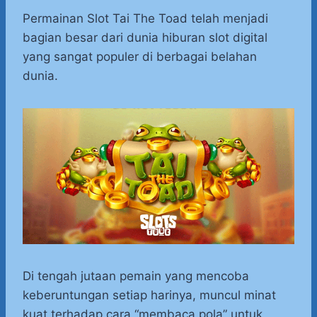
h
a
e
e
k
i
h
a
c
s
l
y
n
a
Permainan Slot Tai The Toad telah menjadi
t
e
s
e
p
e
r
bagian besar dari dunia hiburan slot digital
s
b
e
g
e
e
yang sangat populer di berbagai belahan
A
o
n
r
dunia.
p
o
g
a
p
k
e
m
r
Di tengah jutaan pemain yang mencoba
keberuntungan setiap harinya, muncul minat
kuat terhadap cara “membaca pola” untuk