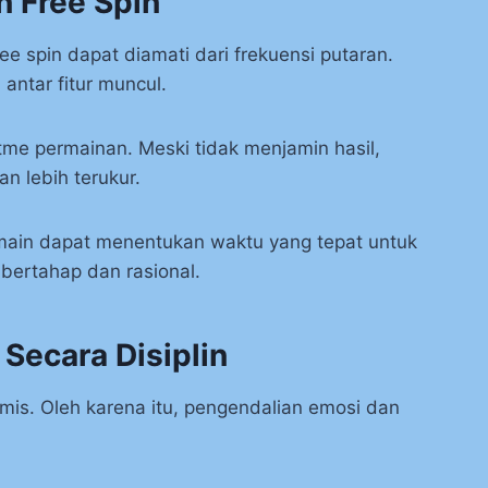
 Free Spin
ee spin dapat diamati dari frekuensi putaran.
antar fitur muncul.
me permainan. Meski tidak menjamin hasil,
 lebih terukur.
main dapat menentukan waktu yang tepat untuk
bertahap dan rasional.
Secara Disiplin
imis. Oleh karena itu, pengendalian emosi dan