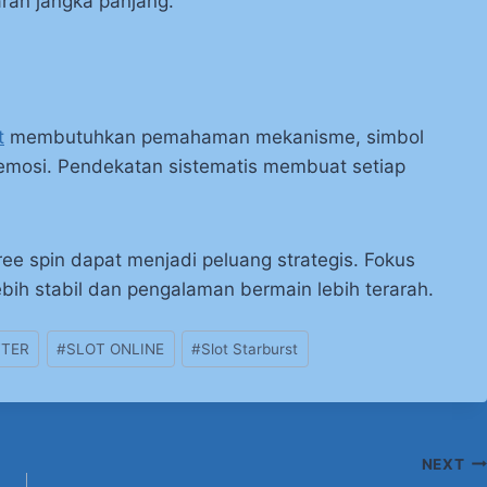
aran jangka panjang.
t
membutuhkan pemahaman mekanisme, simbol
 emosi. Pendekatan sistematis membuat setiap
free spin dapat menjadi peluang strategis. Fokus
bih stabil dan pengalaman bermain lebih terarah.
TTER
#
SLOT ONLINE
#
Slot Starburst
NEXT