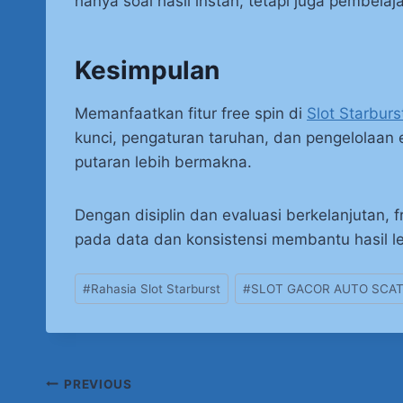
hanya soal hasil instan, tetapi juga pembelaj
Kesimpulan
Memanfaatkan fitur free spin di
Slot Starburs
kunci, pengaturan taruhan, dan pengelolaan
putaran lebih bermakna.
Dengan disiplin dan evaluasi berkelanjutan, 
pada data dan konsistensi membantu hasil le
Post
#
Rahasia Slot Starburst
#
SLOT GACOR AUTO SCA
Tags:
Post
PREVIOUS