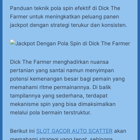
h
a
e
e
k
i
h
a
c
s
l
y
n
a
Panduan teknik pola spin efektif di Dick The
t
e
s
e
p
e
r
Farmer untuk meningkatkan peluang panen
s
b
e
g
e
e
jackpot dengan strategi terukur dan konsisten.
A
o
n
r
p
o
g
a
p
k
e
m
r
Dick The Farmer menghadirkan nuansa
pertanian yang santai namun menyimpan
potensi kemenangan besar bagi pemain yang
memahami ritme permainannya. Di balik
tampilannya yang sederhana, terdapat
mekanisme spin yang bisa dimaksimalkan
melalui pola bermain terstruktur.
Berikut ini
SLOT GACOR AUTO SCATTER
akan
memahami strategi yang tepat, sehingga