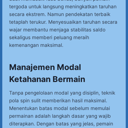
tergoda untuk langsung meningkatkan taruhan
secara ekstrem. Namun pendekatan terbaik
tetaplah terukur. Menyesuaikan taruhan secara
wajar membantu menjaga stabilitas saldo
sekaligus memberi peluang meraih
kemenangan maksimal.
Manajemen Modal
Ketahanan Bermain
Tanpa pengelolaan modal yang disiplin, teknik
pola spin sulit memberikan hasil maksimal.
Menentukan batas modal sebelum memulai
permainan adalah langkah dasar yang wajib
diterapkan. Dengan batas yang jelas, pemain