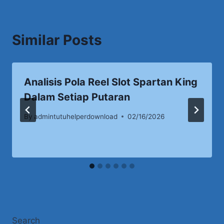
Similar Posts
Analisis Pola Reel Slot Spartan King
Dalam Setiap Putaran
By
admintutuhelperdownload
02/16/2026
Search