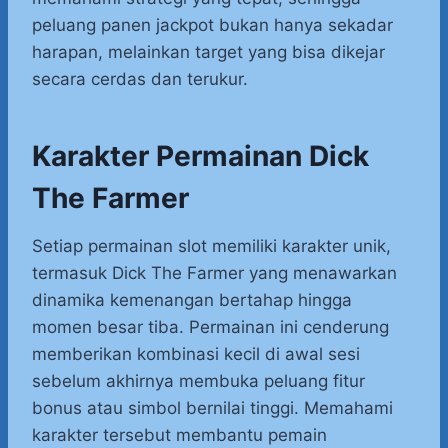
peluang panen jackpot bukan hanya sekadar
harapan, melainkan target yang bisa dikejar
secara cerdas dan terukur.
Karakter Permainan Dick
The Farmer
Setiap permainan slot memiliki karakter unik,
termasuk Dick The Farmer yang menawarkan
dinamika kemenangan bertahap hingga
momen besar tiba. Permainan ini cenderung
memberikan kombinasi kecil di awal sesi
sebelum akhirnya membuka peluang fitur
bonus atau simbol bernilai tinggi. Memahami
karakter tersebut membantu pemain