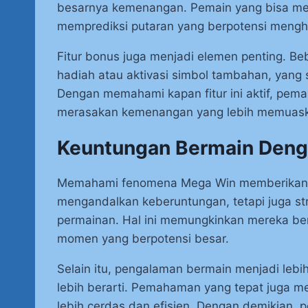
besarnya kemenangan. Pemain yang bisa mem
memprediksi putaran yang berpotensi mengh
Fitur bonus juga menjadi elemen penting. 
hadiah atau aktivasi simbol tambahan, yang
Dengan memahami kapan fitur ini aktif, pem
merasakan kemenangan yang lebih memuas
Keuntungan Bermain Den
Memahami fenomena Mega Win memberikan b
mengandalkan keberuntungan, tetapi juga s
permainan. Hal ini memungkinkan mereka ber
momen yang berpotensi besar.
Selain itu, pengalaman bermain menjadi le
lebih berarti. Pemahaman yang tepat juga
lebih cerdas dan efisien. Dengan demikian,