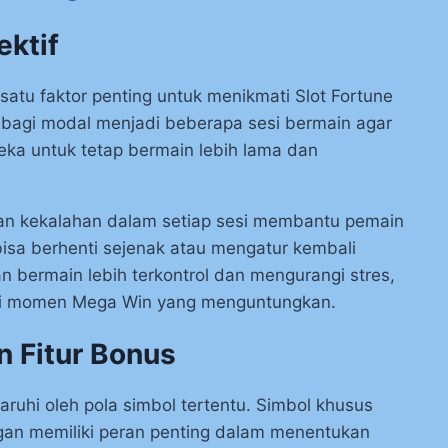
ktif
atu faktor penting untuk menikmati Slot Fortune
bagi modal menjadi beberapa sesi bermain agar
eka untuk tetap bermain lebih lama dan
an kekalahan dalam setiap sesi membantu pemain
 bisa berhenti sejenak atau mengatur kembali
 bermain lebih terkontrol dan mengurangi stres,
pi momen Mega Win yang menguntungkan.
 Fitur Bonus
ruhi oleh pola simbol tertentu. Simbol khusus
ngan memiliki peran penting dalam menentukan