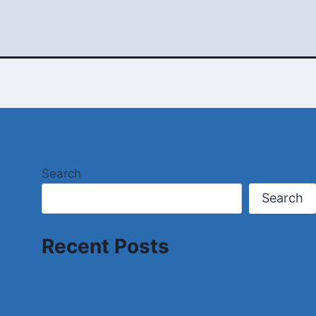
Search
Search
Recent Posts
Situs Slot Gems of Serengeti Dengan
Peluang Menang Tertinggi