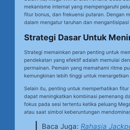
mekanisme internal yang mempengaruhi pelu
fitur bonus, dan frekuensi putaran. Dengan 
dalam mengatur taruhan dan mengantisipasi
Strategi Dasar Untuk Men
Strategi memainkan peran penting untuk me
pendekatan yang efektif adalah memulai den
permainan. Pemain yang memahami ritme puta
kemungkinan lebih tinggi untuk menargetkan
Selain itu, penting untuk memperhatikan fitur
dapat meningkatkan kombinasi pemenang da
fokus pada sesi tertentu ketika peluang Mega 
atau saat simbol keberuntungan mendominas
Baca Juga:
Rahasia Jackp