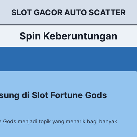
SLOT GACOR AUTO SCATTER
Spin Keberuntungan
ung di Slot Fortune Gods
e Gods menjadi topik yang menarik bagi banyak