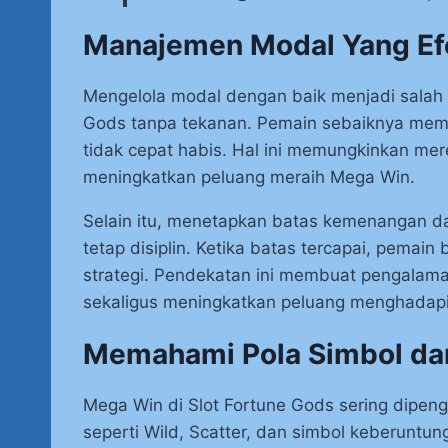
Manajemen Modal Yang Efe
Mengelola modal dengan baik menjadi salah s
Gods tanpa tekanan. Pemain sebaiknya mem
tidak cepat habis. Hal ini memungkinkan mer
meningkatkan peluang meraih Mega Win.
Selain itu, menetapkan batas kemenangan d
tetap disiplin. Ketika batas tercapai, pemain
strategi. Pendekatan ini membuat pengalaman
sekaligus meningkatkan peluang menghada
Memahami Pola Simbol dan
Mega Win di Slot Fortune Gods sering dipenga
seperti Wild, Scatter, dan simbol keberuntu