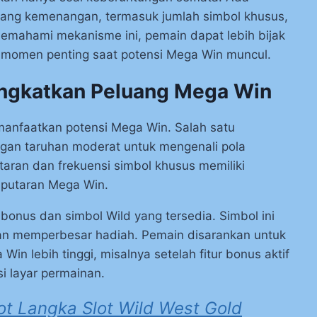
ang kemenangan, termasuk jumlah simbol khusus,
memahami mekanisme ini, pemain dapat lebih bijak
 momen penting saat potensi Mega Win muncul.
ingkatkan Peluang Mega Win
manfaatkan potensi Mega Win. Salah satu
gan taruhan moderat untuk mengenali pola
ran dan frekuensi simbol khusus memiliki
 putaran Mega Win.
 bonus dan simbol Wild yang tersedia. Simbol ini
n memperbesar hadiah. Pemain disarankan untuk
Win lebih tinggi, misalnya setelah fitur bonus aktif
i layar permainan.
ot Langka Slot Wild West Gold