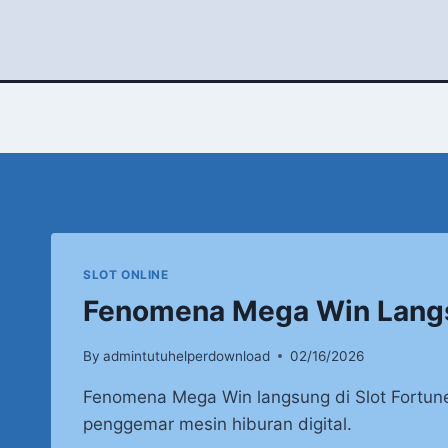
Skip
to
content
SLOT ONLINE
Fenomena Mega Win Langs
By
admintutuhelperdownload
02/16/2026
Fenomena Mega Win langsung di Slot Fortun
penggemar mesin hiburan digital.