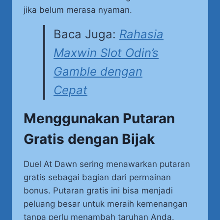
jika belum merasa nyaman.
Baca Juga:
Rahasia
Maxwin Slot Odin’s
Gamble dengan
Cepat
Menggunakan Putaran
Gratis dengan Bijak
Duel At Dawn sering menawarkan putaran
gratis sebagai bagian dari permainan
bonus. Putaran gratis ini bisa menjadi
peluang besar untuk meraih kemenangan
tanpa perlu menambah taruhan Anda.