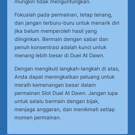
mungkin tidak menguntungkan.
Fokuslah pada permainan, tetap tenang,
dan jangan terburu-buru untuk menarik diri
jika belum memperoleh hasil yang
diinginkan. Bermain dengan sabar dan
penuh konsentrasi adalah kunci untuk
menang lebih besar di Duel At Dawn.
Dengan mengikuti langkah-langkah di atas,
Anda dapat meningkatkan peluang untuk
meraih kemenangan besar dalam
permainan Slot Duel At Dawn. Jangan lupa
untuk selalu bermain dengan bijak,
menjaga anggaran, dan menikmati setiap
momen permainan.