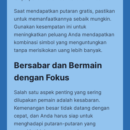
Saat mendapatkan putaran gratis, pastikan
untuk memanfaatkannya sebaik mungkin.
Gunakan kesempatan ini untuk
meningkatkan peluang Anda mendapatkan
kombinasi simbol yang menguntungkan
tanpa merisikokan uang lebih banyak.
Bersabar dan Bermain
dengan Fokus
Salah satu aspek penting yang sering
dilupakan pemain adalah kesabaran.
Kemenangan besar tidak datang dengan
cepat, dan Anda harus siap untuk
menghadapi putaran-putaran yang